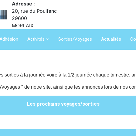
Adresse :
20, rue du Poulfanc
29600
MORLAIX
Adhésion
Activités
Sorties/Voyages
Actualités
Co
 sorties à la journée voire à la 1/2 journée chaque trimestre, a
/Voyages " de notre site, ainsi que les annonces lors de nos co
Les prochains voyages/sorties