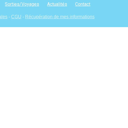
Sorties/Voyages
Actualités
Contact
ales
-
CGU
-
Récupération de mes informations